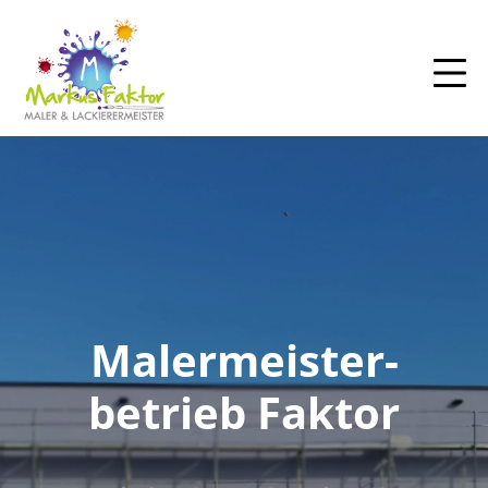
Skip
Malermeisterbetrieb
to
Faktor
content
Malermeister­
betrieb Faktor